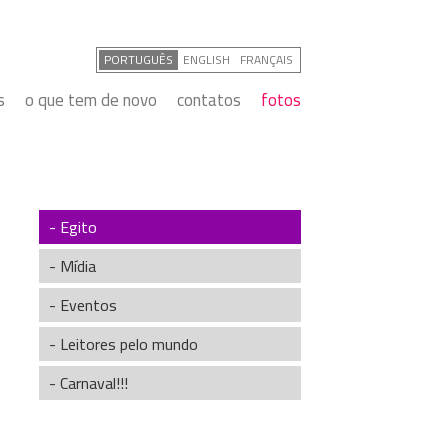
PORTUGUÊS
ENGLISH
FRANÇAIS
s
o que tem de novo
contatos
fotos
- Egito
- Mídia
- Eventos
- Leitores pelo mundo
- Carnaval!!!